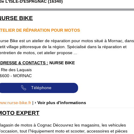
 de L'ISLE-D'ESPAGNAC (16340)
NURSE BIKE
TELIER DE RÉPARATION POUR MOTOS
urse Bike est un atelier de réparation pour motos situé à Mornac, dan
etit village pittoresque de la région. Spécialisé dans la réparation et
'entretien de motos, cet atelier propose ...
DRESSE & CONTACTS :
NURSE BIKE
 Rte des Laquais
6600
-
MORNAC
Téléphone
ww.nurse-bike.fr
|
› Voir plus d'informations
MOTO EXPERT
agasin de motos à Cognac Découvrez les magasins, les vehicules
'occasion, tout l?équipement moto et scooter, accessoires et pièces