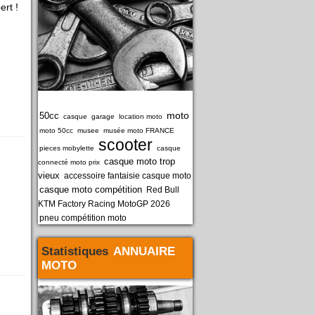
ert !
moto
50cc
casque
garage
location moto
moto 50cc
musee
musée moto FRANCE
scooter
pieces mobylette
casque
casque moto trop
connecté moto prix
vieux
accessoire fantaisie casque moto
casque moto compétition
Red Bull
KTM Factory Racing MotoGP 2026
pneu compétition moto
Statistiques
ANNUAIRE
MOTO