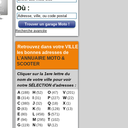
Où :
le-
Trouver un garage Moto !
Recherche avancée
Retrouvez dans votre VILLE
les bonnes adresses de
L'ANNUAIRE MOTO &
SCOOTER
Cliquer sur la 1ere lettre du
nom de votre ville pour voir
notre SÉLECTION d'adresses :
A
H
O
V
(188)
(52)
(47)
(201)
B
I
P
W
(314)
(31)
(227)
(22)
C
J
Q
X
(380)
(32)
(18)
(1)
D
K
R
Y
(83)
(5)
(128)
(13)
E
L
S
(80)
(458)
(571)
F
M
T
(94)
(295)
(102)
G
N
U
(119)
(76)
(12)