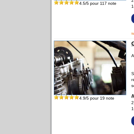
2
4.5
/5 pour
117
note
1
w
A
S
r
s
A
4.9
/5 pour
19
note
2
1