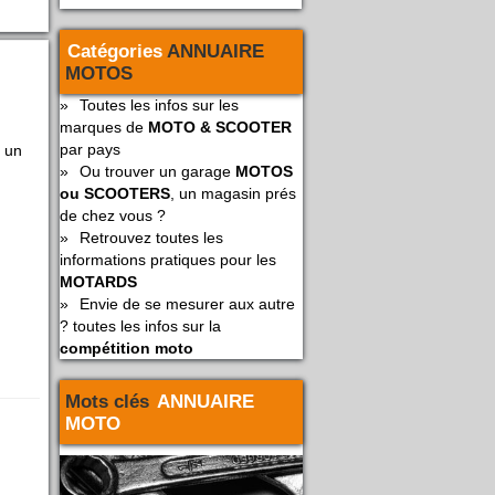
Catégories
ANNUAIRE
MOTOS
»
Toutes les infos sur les
marques de
MOTO & SCOOTER
par pays
s un
»
Ou trouver un garage
MOTOS
ou SCOOTERS
, un magasin prés
de chez vous ?
»
Retrouvez toutes les
informations pratiques pour les
MOTARDS
»
Envie de se mesurer aux autre
? toutes les infos sur la
compétition moto
Mots clés
ANNUAIRE
MOTO