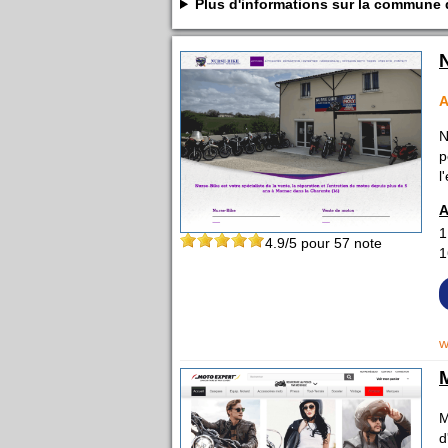
Plus d'informations sur la commune
A
N
p
l
A
1
4.9
/5 pour
57
note
1
w
M
d