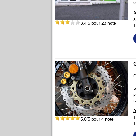
c
A
3
3.4
/5 pour
23
note
1
›
C
S
p
r
A
1
5.0
/5 pour
4
note
1