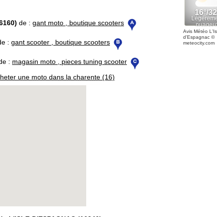
6160)
de :
gant moto , boutique scooters
Avis Météo L'Is
d'Espagnac
©
e :
gant scooter , boutique scooters
meteocity.com
de :
magasin moto , pieces tuning scooter
heter une moto dans la charente (16)