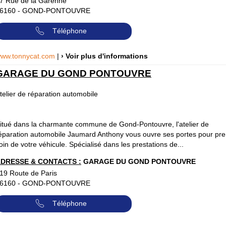
7 Rue de la Garenne
6160
-
GOND-PONTOUVRE
Téléphone
ww.tonnycat.com
|
› Voir plus d'informations
GARAGE DU GOND PONTOUVRE
telier de réparation automobile
itué dans la charmante commune de Gond-Pontouvre, l'atelier de
éparation automobile Jaumard Anthony vous ouvre ses portes pour pr
oin de votre véhicule. Spécialisé dans les prestations de...
DRESSE & CONTACTS :
GARAGE DU GOND PONTOUVRE
19 Route de Paris
6160
-
GOND-PONTOUVRE
Téléphone