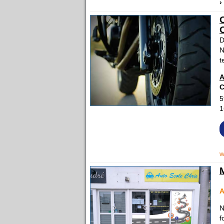
›
D
N
t
A
C
5
1
w
N
f