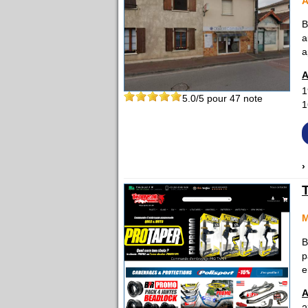
B
a
a
A
1
5.0
/5 pour
47
note
1
›
M
B
p
e
A