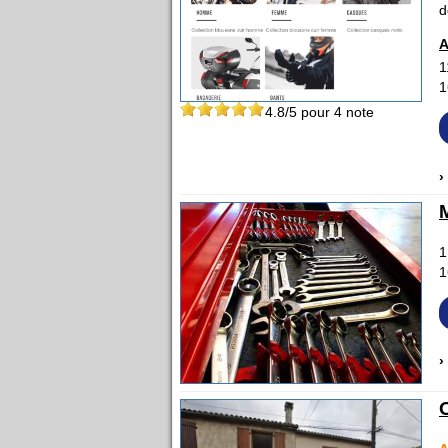
d
A
1
1
4.8
/5 pour
4
note
›
1
1
›