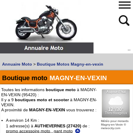
--
480
768
Annuaire Moto
>
Boutique Motos Magny-en-vexin
Vous recherchez un garage
MOTO
ou
SCOOTER
?
Quoi :
Boutique moto
MAGNY-EN-VEXIN
Recherche avancée
Toutes les informations
boutique moto
à MAGNY-
Où :
EN-VEXIN (95420) :
Il y a 9
boutiques moto et scooter
à MAGNY-EN-
Trouver un garage Moto !
VEXIN.
A proximité de
MAGNY-EN-VEXIN
vous trouverez :
A environ 14 Km :
Retrouvez dans votre VILLE
Météo pour motards
Magny-en-Vexin
©
1 adresse(s) à
AUTHEVERNES (27420)
de :
les bonnes adresses de
L'ANNUAIRE MOTO & SCOOTER
meteocity.com
promo accessoire moto , gant moto