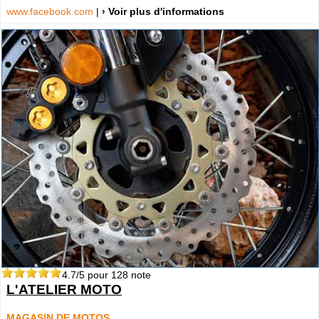
www.facebook.com
|
› Voir plus d'informations
4.7
/5 pour
128
note
L'ATELIER MOTO
MAGASIN DE MOTOS