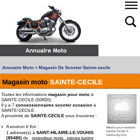
480
768
Annuaire Moto
>
Magasin De Scooter Sainte-cecile
Vous recherchez un garage
MOTO
ou
SCOOTER
?
Quoi :
Magasin moto
SAINTE-CECILE
Recherche avancée
Toutes les informations
magasin pour moto
à
Où :
SAINTE-CECILE (50800) :
Il y a 7
concessionnaires scooter occasion
à
Trouver un garage Moto !
SAINTE-CECILE.
A proximité de
SAINTE-CECILE
vous trouverez :
A environ 6 Km :
Retrouvez dans votre VILLE
Météo pour motards
Sainte-Cécile
©
1 adresse(s) à
SAINT-HILAIRE-LE-VOUHIS
les bonnes adresses de
L'ANNUAIRE MOTO & SCOOTER
meteocity.com
(85480)
de :
revendeur moto , pieces tuning