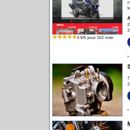
c
l
A
2
2
4.6
/5 pour
162
note
›
7
2
›