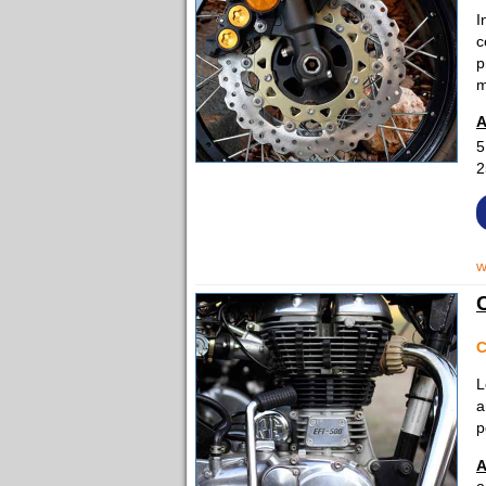
I
c
p
m
A
5
2
w
C
L
a
p
A