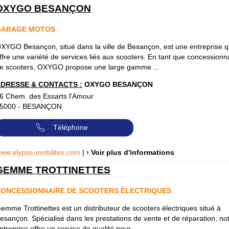
OXYGO BESANÇON
GARAGE MOTOS
XYGO Besançon, situé dans la ville de Besançon, est une entreprise q
ffre une variété de services liés aux scooters. En tant que concessionn
e scooters, OXYGO propose une large gamme ...
DRESSE & CONTACTS :
OXYGO BESANÇON
6 Chem. des Essarts l'Amour
5000
-
BESANÇON
Téléphone
ww.elypse-mobilites.com
|
› Voir plus d'informations
GEMME TROTTINETTES
ONCESSIONNAIRE DE SCOOTERS ÉLECTRIQUES
emme Trottinettes est un distributeur de scooters électriques situé à
esançon. Spécialisé dans les prestations de vente et de réparation, no
ntreprise offre un service de qualité pour ...