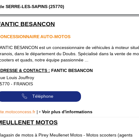
 de SERRE-LES-SAPINS (25770)
FANTIC BESANCON
CONCESSIONNAIRE AUTO-MOTOS
ANTIC BESANCON est un concessionnaire de véhicules à moteur situ
ranois, dans le département du Doubs. Spécialisé dans la vente de mo
cooters et quads, notre équipe passionnée ...
DRESSE & CONTACTS :
FANTIC BESANCON
ue Louis Jouffroy
5770
-
FRANOIS
Téléphone
ite.motoconcess.fr
|
› Voir plus d'informations
MEULLENET MOTOS
agasin de motos à Pirey Meullenet Motos - Motos scooters (agents