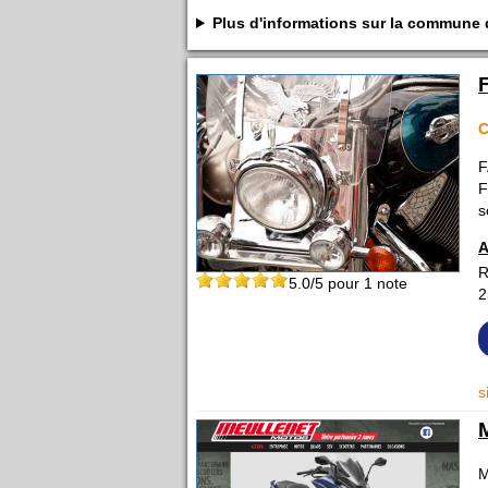
Plus d'informations sur la commune
F
F
s
A
R
5.0
/5 pour
1
note
2
s
M