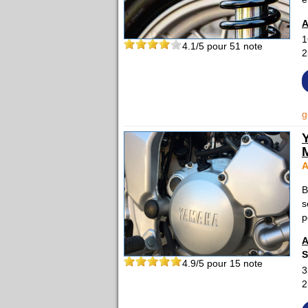
A
1
4.1
/5 pour
51
note
2
g
A
B
s
p
A
S
4.9
/5 pour
15
note
3
2