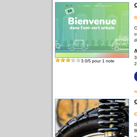
O
o
d
A
3
3.0
/5 pour
1
note
2
w
C
G
B
e