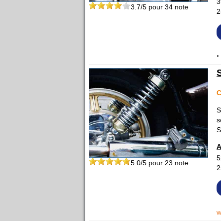
3
3.7
/5 pour
34
note
2
›
C
S
s
S
A
5
5.0
/5 pour
23
note
2
w