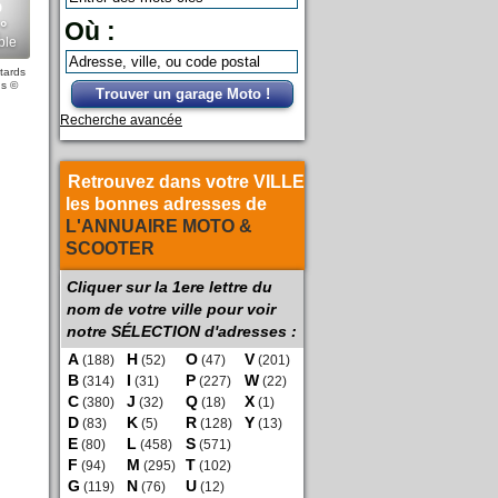
Où :
tards
ns
©
Trouver un garage Moto !
Recherche avancée
Retrouvez dans votre VILLE
les bonnes adresses de
L'ANNUAIRE MOTO &
SCOOTER
Cliquer sur la 1ere lettre du
nom de votre ville pour voir
notre SÉLECTION d'adresses :
A
H
O
V
(188)
(52)
(47)
(201)
B
I
P
W
(314)
(31)
(227)
(22)
C
J
Q
X
(380)
(32)
(18)
(1)
D
K
R
Y
(83)
(5)
(128)
(13)
E
L
S
(80)
(458)
(571)
F
M
T
(94)
(295)
(102)
G
N
U
(119)
(76)
(12)