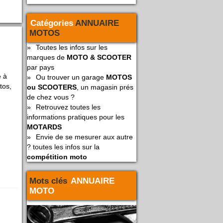
Catégories
ANNUAIRE
MOTOS
»
Toutes les infos sur les
marques de
MOTO & SCOOTER
par pays
é à
»
Ou trouver un garage
MOTOS
tos,
ou SCOOTERS
, un magasin prés
de chez vous ?
»
Retrouvez toutes les
informations pratiques pour les
MOTARDS
»
Envie de se mesurer aux autre
? toutes les infos sur la
compétition moto
Mots clés
ANNUAIRE
MOTO