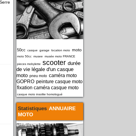
 Serre
moto
50cc
casque
garage
location moto
moto 50cc
musee
musée moto FRANCE
scooter
durée
pieces mobylette
de vie légale d'un casque
moto
caméra moto
pneu moto
GOPRO
peinture casque moto
fixation caméra casque moto
casque moto insolite homologué
Statistiques
ANNUAIRE
MOTO