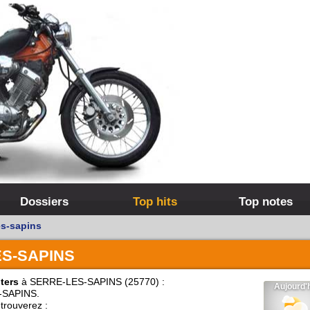
Dossiers
Top hits
Top notes
es-sapins
S-SAPINS
ters
à SERRE-LES-SAPINS (25770) :
-SAPINS.
trouverez :