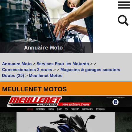
480
768
Annuaire Moto
>
Services Pour les Motards
>
>
Vous recherchez un garage
MOTO
ou
SCOOTER
?
Concessionaires 2 roues
>
>
Magasins & garages scooters
Quoi :
Doubs (25)
>
Meullenet Motos
Recherche avancée
MEULLENET MOTOS
Où :
Trouver un garage Moto !
Retrouvez dans votre VILLE
les bonnes adresses de
L'ANNUAIRE MOTO & SCOOTER