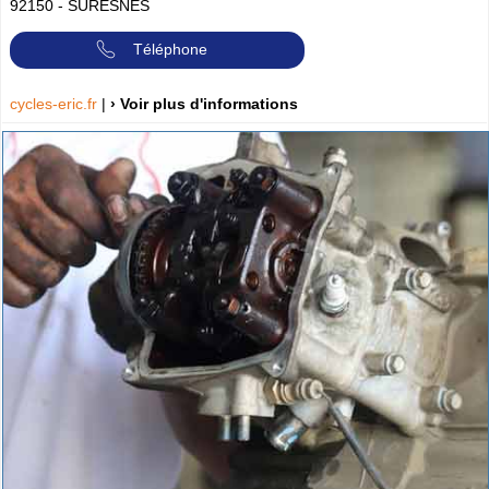
92150
-
SURESNES
Téléphone
cycles-eric.fr
|
› Voir plus d'informations