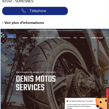
92150
-
SURESNES
Téléphone
› Voir plus d'informations