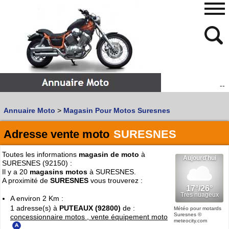
--
480
768
Annuaire Moto
>
Magasin Pour Motos Suresnes
Vous recherchez un garage
MOTO
ou
SCOOTER
?
Quoi :
Adresse vente moto
SURESNES
Recherche avancée
Toutes les informations
magasin de moto
à
Où :
SURESNES (92150) :
Il y a 20
magasins motos
à SURESNES.
Trouver un garage Moto !
A proximité de
SURESNES
vous trouverez :
A environ 2 Km :
1 adresse(s) à
PUTEAUX (92800)
de :
Retrouvez dans votre VILLE
Météo pour motards
Suresnes
©
concessionnaire motos , vente équipement moto
les bonnes adresses de
L'ANNUAIRE MOTO & SCOOTER
meteocity.com