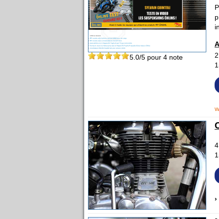
P
p
i
A
2
5.0
/5 pour
4
note
1
w
4
1
›