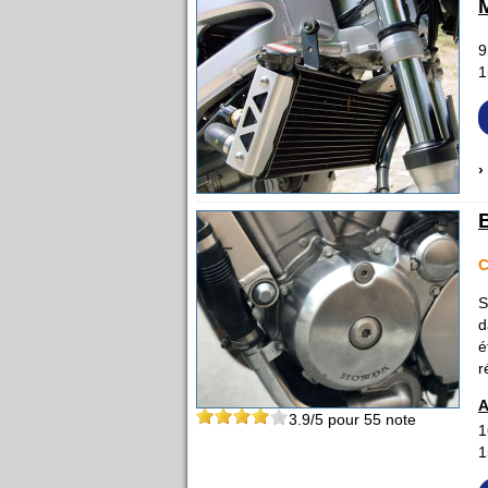
9
1
›
S
d
é
r
A
3.9
/5 pour
55
note
1
1