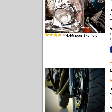
M
B
b
m
A
1
4.4
/5 pour
175
note
1
w
A
B
N
b
A