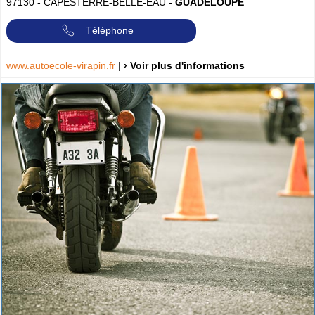
97130
-
CAPESTERRE-BELLE-EAU
-
GUADELOUPE
Téléphone
www.autoecole-virapin.fr
|
› Voir plus d'informations