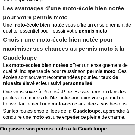
Cliquer sur la 1ere lettre du nom de votre ville pour voir notre
Les avantages d’une moto-école bien notée
SÉLECTION d'adresses :
pour votre permis moto
A
B
C
D
E
F
G
(188)
(314)
(380)
(83)
(80)
(94)
(119)
H
I
J
K
L
M
N
Une
moto-école bien notée
vous offre un enseignement de
(52)
(31)
(32)
(5)
(458)
(76)
qualité, essentiel pour réussir votre
permis moto
.
(295)
O
P
Q
R
S
T
U
Choisir une moto-école bien notée pour
(47)
(227)
(18)
(128)
(571)
(102)
(12)
V
W
X
Y
(201)
(22)
(1)
(13)
maximiser ses chances au permis moto à la
Guadeloupe
Espace professionnels
MOTO
Les
moto-écoles bien notées
offrent un enseignement de
Gestion de votre compte PRO
qualité, indispensable pour réussir son
permis moto
. Ces
écoles sont souvent recommandées pour leur
taux de
réussite élevé
et leur
suivi personnalisé
.
Que vous soyez à Pointe-à-Pitre, Basse-Terre ou dans les
petites communes de l'île, notre annuaire vous permet de
trouver facilement une
moto-école
adaptée à vos besoins.
Sur les routes ensoleillées de la
Guadeloupe
, apprendre à
conduire une
moto
est une expérience pleine de charme.
Ou passer son permis moto à la Guadeloupe :