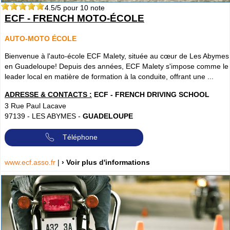
4.5
/5 pour
10
note
ECF - FRENCH MOTO-ÉCOLE
AUTO-MOTO ÉCOLE
Bienvenue à l'auto-école ECF Malety, située au cœur de Les Abymes
en Guadeloupe! Depuis des années, ECF Malety s'impose comme le
leader local en matière de formation à la conduite, offrant une ...
ADRESSE & CONTACTS :
ECF - FRENCH DRIVING SCHOOL
3 Rue Paul Lacave
97139
-
LES ABYMES
-
GUADELOUPE
Téléphone
www.ecf.asso.fr
|
› Voir plus d'informations