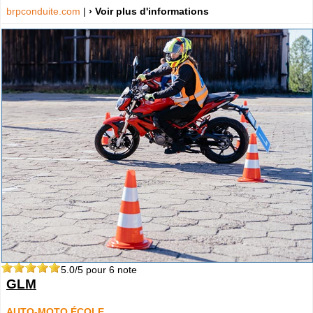
brpconduite.com
|
› Voir plus d'informations
5.0
/5 pour
6
note
GLM
AUTO-MOTO ÉCOLE