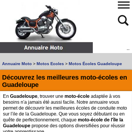
--
480
768
Annuaire Moto
>
Motos Ecoles
>
Motos Écoles Guadeloupe
Vous recherchez un garage
MOTO
ou
SCOOTER
?
Quoi :
Découvrez les meilleures moto-écoles en
Guadeloupe
Recherche avancée
Où :
En
Guadeloupe
, trouver une
moto-école
adaptée à vos
besoins n'a jamais été aussi facile. Notre annuaire vous
Trouver un garage Moto !
permet de découvrir les meilleures écoles de conduite moto
sur l'ile de la Guadeloupe. Que vous soyez débutant ou en
quête de perfectionnement, chaque
moto-école de l'île la
Retrouvez dans votre VILLE
Guadeloupe
propose des options diversifiées pour réussir
les bonnes adresses de
L'ANNUAIRE MOTO & SCOOTER
votre apprentissage