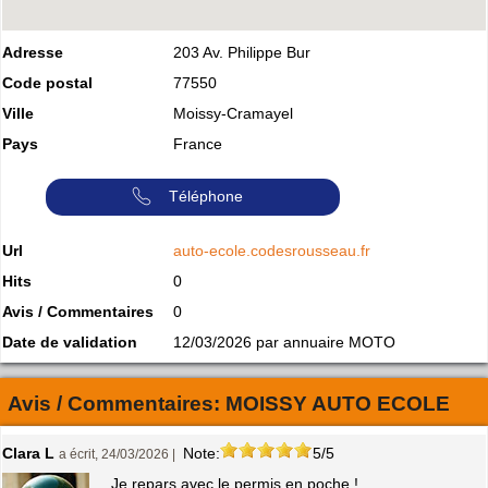
Adresse
203 Av. Philippe Bur
Code postal
77550
Ville
Moissy-Cramayel
Pays
France
Téléphone
Url
auto-ecole.codesrousseau.fr
Hits
0
Avis / Commentaires
0
Date de validation
12/03/2026 par annuaire MOTO
Avis / Commentaires:
MOISSY AUTO ECOLE
Clara L
Note:
5/5
a écrit, 24/03/2026 |
Je repars avec le permis en poche !