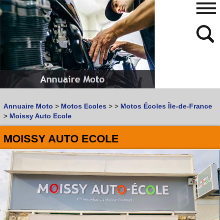
480
768
Annuaire Moto
>
Motos Ecoles
>
>
Motos Écoles Île-de-France
Vous recherchez un garage
MOTO
ou
SCOOTER
?
>
Moissy Auto Ecole
Quoi :
MOISSY AUTO ECOLE
Recherche avancée
Où :
Trouver un garage Moto !
Retrouvez dans votre VILLE
les bonnes adresses de
L'ANNUAIRE MOTO & SCOOTER