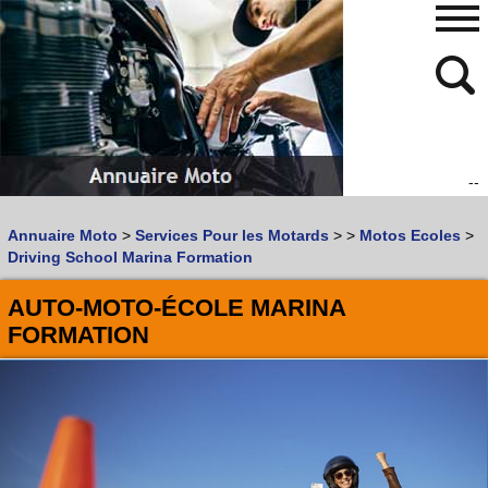
--
480
768
Annuaire Moto
>
Services Pour les Motards
>
>
Motos Ecoles
>
Vous recherchez un garage
MOTO
ou
SCOOTER
?
Driving School Marina Formation
Quoi :
AUTO-MOTO-ÉCOLE MARINA
Recherche avancée
FORMATION
Où :
Trouver un garage Moto !
Retrouvez dans votre VILLE
les bonnes adresses de
L'ANNUAIRE MOTO & SCOOTER