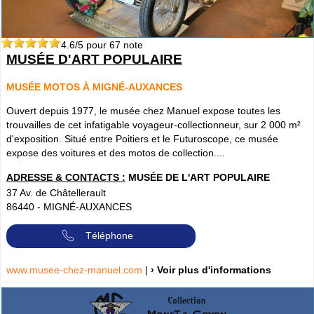
4.6
/5 pour
67
note
MUSÉE D'ART POPULAIRE
MUSÉE MOTOS À MIGNÉ-AUXANCES
Ouvert depuis 1977, le musée chez Manuel expose toutes les
trouvailles de cet infatigable voyageur-collectionneur, sur 2 000 m²
d'exposition. Situé entre Poitiers et le Futuroscope, ce musée
expose des voitures et des motos de collection....
ADRESSE & CONTACTS :
MUSÉE DE L'ART POPULAIRE
37 Av. de Châtellerault
86440
-
MIGNÉ-AUXANCES
Téléphone
www.musee-chez-manuel.com
|
› Voir plus d'informations