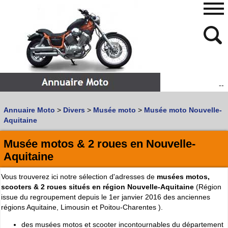
--
480
768
Annuaire Moto
>
Divers
>
Musée moto
>
Musée moto Nouvelle-
Vous recherchez un garage
MOTO
ou
SCOOTER
?
Aquitaine
Quoi :
Musée motos & 2 roues en Nouvelle-
Recherche avancée
Aquitaine
Où :
Vous trouverez ici notre sélection d'adresses de
musées motos,
Trouver un garage Moto !
scooters & 2 roues situés en région Nouvelle-Aquitaine
(Région
issue du regroupement depuis le 1er janvier 2016 des anciennes
régions Aquitaine, Limousin et Poitou-Charentes ).
Retrouvez dans votre VILLE
les bonnes adresses de
L'ANNUAIRE MOTO & SCOOTER
des musées motos et scooter incontournables du département