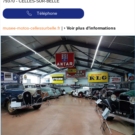
79370
-
CELLES-SUR-BELLE
Téléphone
musee-motos-cellessurbelle.fr
|
› Voir plus d'informations