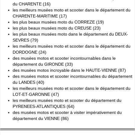
du CHARENTE (16)
Cliquer sur la 1ere lettre du nom de votre ville pour voir notre
les meilleurs musées moto et scooter dans le département du
SÉLECTION d'adresses :
CHARENTE-MARITIME (17)
A
B
C
D
E
F
G
(188)
(314)
(380)
(83)
(80)
(94)
(119)
les plus beaux musées moto du CORREZE (19)
H
I
J
K
L
M
N
(52)
(31)
(32)
(5)
(458)
(76)
les plus beaux musées moto du CREUSE (23)
(295)
les plus beaux musées moto dans le département du DEUX-
O
P
Q
R
S
T
U
(47)
(227)
(18)
(128)
(571)
(102)
(12)
SEVRES (79)
V
W
X
Y
(201)
(22)
(1)
(13)
les meilleurs musées moto et scooter dans le département du
DORDOGNE (24)
des musées motos et scooter incontournables dans le
Espace professionnels
MOTO
département du GIRONDE (33)
des musées motos incroyable dans le HAUTE-VIENNE (87)
Gestion de votre compte PRO
des musées motos et scooter incontournables du département
du LANDES (40)
les meilleurs musées moto et scooter dans le département du
LOT-ET-GARONNE (47)
les meilleurs musées moto et scooter du département du
PYRENEES-ATLANTIQUES (64)
des musées motos et scooter à visiter impérativement du
département du VIENNE (86)