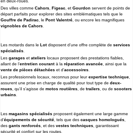
en deux-roues.
Cliquer sur la 1ere lettre du nom de votre ville pour voir notre
Des villes comme
Cahors
,
Figeac
, et
Gourdon
servent de points de
SÉLECTION d'adresses :
départ parfaits pour explorer des sites emblématiques tels que le
A
B
C
D
E
F
G
(188)
(314)
(380)
(83)
(80)
(94)
(119)
Gouffre de Padirac
, le
Pont Valentré
, ou encore les magnifiques
H
I
J
K
L
M
N
vignobles de Cahors
.
(52)
(31)
(32)
(5)
(458)
(76)
(295)
O
P
Q
R
S
T
U
(47)
(227)
(18)
(128)
(571)
(102)
(12)
V
W
X
Y
Les motards dans le
Lot
disposent d’une offre complète de
services
(201)
(22)
(1)
(13)
spécialisés
.
Les
garages
et
ateliers
locaux proposent des prestations fiables,
Espace professionnels
MOTO
allant de l’
entretien courant
à la
réparation avancée
, ainsi que la
vente de pièces détachées
Gestion de votre compte PRO
et d’
accessoires
.
Les professionnels locaux, reconnus pour leur
expertise technique
,
assurent une prise en charge de qualité pour tout type de
deux-
roues
, qu’il s’agisse de
motos routières
, de
trailers
, ou de
scooters
urbains
.
Les
magasins spécialisés
proposent également une large gamme
d’
équipements de sécurité
, tels que des
casques homologués
,
des
gants renforcés
, et des
vestes techniques
, garantissant
sécurité et confort sur les routes.