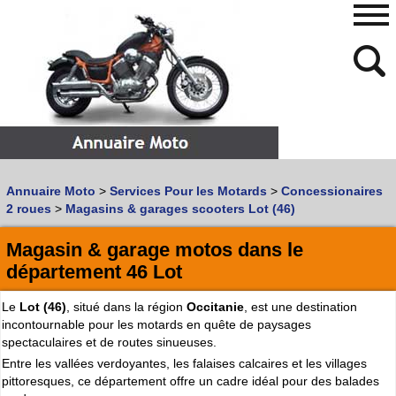
480
768
Annuaire Moto
>
Services Pour les Motards
>
Concessionaires
Vous recherchez un garage
MOTO
ou
SCOOTER
?
2 roues
>
Magasins & garages scooters Lot (46)
Quoi :
Magasin & garage motos dans le
Recherche avancée
département 46 Lot
Où :
Le
Lot (46)
, situé dans la région
Occitanie
, est une destination
Trouver un garage Moto !
incontournable pour les motards en quête de paysages
spectaculaires et de routes sinueuses.
Retrouvez dans votre VILLE
Entre les vallées verdoyantes, les falaises calcaires et les villages
les bonnes adresses de
L'ANNUAIRE MOTO & SCOOTER
pittoresques, ce département offre un cadre idéal pour des balades