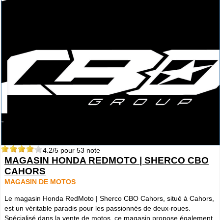
4.2
/5 pour
53
note
MAGASIN HONDA REDMOTO | SHERCO CBO
CAHORS
MAGASIN DE MOTOS
Le magasin Honda RedMoto | Sherco CBO Cahors, situé à Cahors,
est un véritable paradis pour les passionnés de deux-roues.
Spécialisé dans la vente de motos, ce magasin propose également