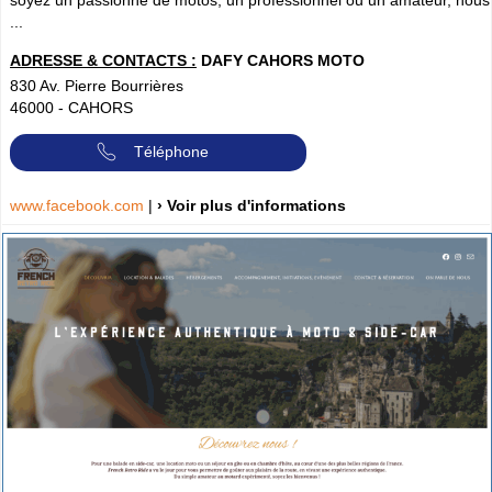
soyez un passionné de motos, un professionnel ou un amateur, nous
...
ADRESSE & CONTACTS :
DAFY CAHORS MOTO
830 Av. Pierre Bourrières
46000
-
CAHORS
Téléphone
www.facebook.com
|
› Voir plus d'informations