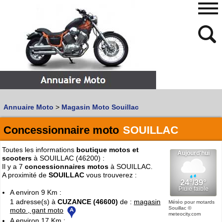
480
768
Annuaire Moto
>
Magasin Moto Souillac
Vous recherchez un garage
MOTO
ou
SCOOTER
?
Quoi :
Concessionnaire moto
SOUILLAC
Recherche avancée
Toutes les informations
boutique motos et
Où :
scooters
à SOUILLAC (46200) :
Il y a 7
concessionnaires motos
à SOUILLAC.
Trouver un garage Moto !
A proximité de
SOUILLAC
vous trouverez :
A environ 9 Km :
1 adresse(s) à
CUZANCE (46600)
de :
magasin
Retrouvez dans votre VILLE
Météo pour motards
Souillac
©
moto , gant moto
les bonnes adresses de
L'ANNUAIRE MOTO & SCOOTER
meteocity.com
A environ 17 Km :