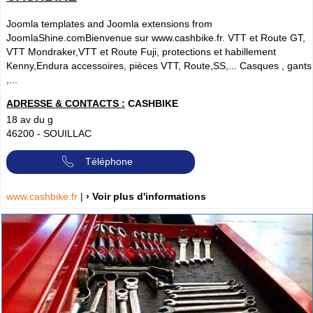
Joomla templates and Joomla extensions from
JoomlaShine.comBienvenue sur www.cashbike.fr. VTT et Route GT,
VTT Mondraker,VTT et Route Fuji, protections et habillement
Kenny,Endura accessoires, pièces VTT, Route,SS,... Casques , gants
,...
ADRESSE & CONTACTS :
CASHBIKE
18 av du g
46200
-
SOUILLAC
Téléphone
www.cashbike.fr
|
› Voir plus d'informations