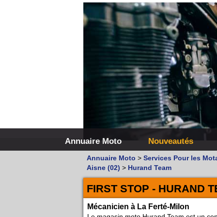
Annuaire Moto
Nouveautés
Annuaire Moto
>
Services Pour les Mot
Aisne (02)
>
Hurand Team
FIRST STOP - HURAND 
Mécanicien à La Ferté-Milon
Le magasin moto Hurand Team est un centr