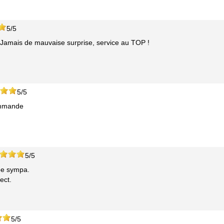
5/5
! Jamais de mauvaise surprise, service au TOP !
5/5
ommande
5/5
pe sympa.
ect.
5/5