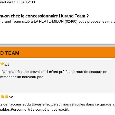
vert de 09:00 à 12:00
nt-on chez le concessionnaire Hurand Team ?
 Hurand Team situé à LA FERTE-MILON (02460) vous propose les mar
D TEAM
5/5
nfiance après une crevaison il m'ont prêté une roue de secours en
ommander un nouveau pneu.
5/5
de l acceuil et du travail effectué sur nos véhicules dans ce garage 
nnables.Personnel très compétent et réactif.