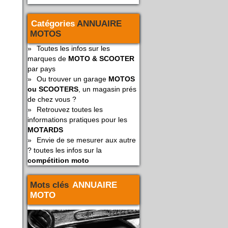
Catégories
ANNUAIRE
MOTOS
»
Toutes les infos sur les
marques de
MOTO & SCOOTER
par pays
»
Ou trouver un garage
MOTOS
ou SCOOTERS
, un magasin prés
de chez vous ?
»
Retrouvez toutes les
informations pratiques pour les
MOTARDS
»
Envie de se mesurer aux autre
? toutes les infos sur la
compétition moto
Mots clés
ANNUAIRE
MOTO