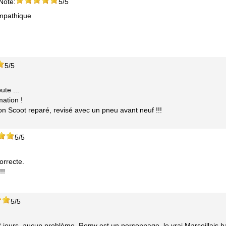
Note:
5/5
ympathique
5/5
ute ...
ation !
n Scoot reparé, revisé avec un pneu avant neuf !!!
5/5
orrecte.
!!
5/5
 jours, aucun problème. Remy est un personnage, le vrai Marseillais h