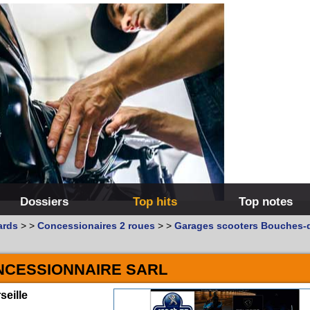
Dossiers
Top hits
Top notes
ards
>
>
Concessionaires 2 roues
>
>
Garages scooters Bouches-
NCESSIONNAIRE SARL
seille