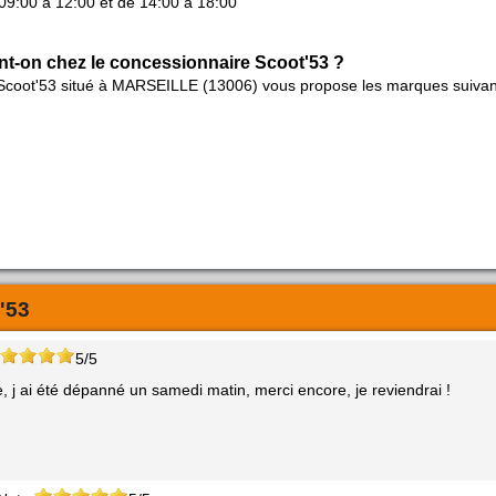
09:00 à 12:00 et de 14:00 à 18:00
nt-on chez le concessionnaire Scoot'53 ?
Scoot'53 situé à MARSEILLE (13006) vous propose les marques suivan
'53
5/5
j ai été dépanné un samedi matin, merci encore, je reviendrai !