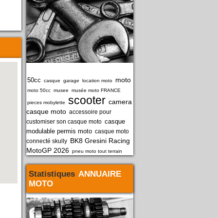
moto
50cc
casque
garage
location moto
moto 50cc
musee
musée moto FRANCE
scooter
camera
pieces mobylette
casque moto
accessoire pour
casque
customiser son casque moto
modulable permis moto
casque moto
BK8 Gresini Racing
connecté skully
MotoGP 2026
pneu moto tout terrain
Statistiques
ANNUAIRE
MOTO