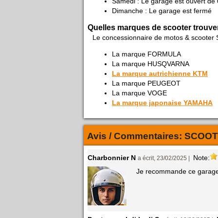
Samedi : Le garage est ouvert de 
Dimanche : Le garage est fermé
Quelles marques de scooter trouve
Le concessionnaire de motos & scooter 
La marque FORMULA
La marque HUSQVARNA
La marque autrichienne KTM
La marque PEUGEOT
La marque VOGE
La marque japonaise YAMAHA
Avis / Commentaires:
SCOOT
Charbonnier N
Note:
a écrit, 23/02/2025 |
Je recommande ce garage, 