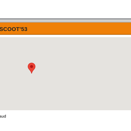
SCOOT'53
taud