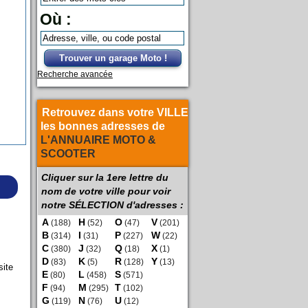
Où :
Trouver un garage Moto !
Recherche avancée
Retrouvez dans votre VILLE
les bonnes adresses de
L'ANNUAIRE MOTO &
SCOOTER
Cliquer sur la 1ere lettre du
nom de votre ville pour voir
notre SÉLECTION d'adresses :
A
H
O
V
(188)
(52)
(47)
(201)
B
I
P
W
(314)
(31)
(227)
(22)
C
J
Q
X
(380)
(32)
(18)
(1)
D
K
R
Y
(83)
(5)
(128)
(13)
site
E
L
S
(80)
(458)
(571)
F
M
T
(94)
(295)
(102)
G
N
U
(119)
(76)
(12)