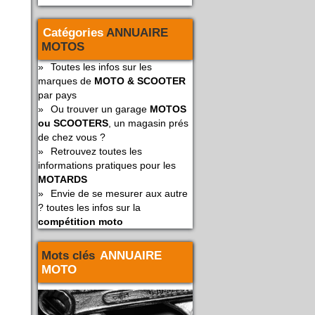
Catégories
ANNUAIRE
MOTOS
»
Toutes les infos sur les
marques de
MOTO & SCOOTER
par pays
»
Ou trouver un garage
MOTOS
ou SCOOTERS
, un magasin prés
de chez vous ?
»
Retrouvez toutes les
informations pratiques pour les
MOTARDS
»
Envie de se mesurer aux autre
? toutes les infos sur la
compétition moto
Mots clés
ANNUAIRE
MOTO