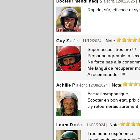
Docteur mehdi hadj S
a écrit, 12/02/2025 |
Rapide, sûr, efficace et s
Guy Z
Note:
a écrit, 11/12/2024 |
Super accueil tres pro !!!
Personne agreable, à l'eco
Ne force pas à la consomm
Me langui de recuperer mo
A recommander !!!!!
Achille P
Note:
a écrit, 12/08/2024 |
Accueil symphatique,
Scooter en bon etat, prix c
J’y retournerais sûrement !
Laura D
Note:
a écrit, 11/08/2024 |
Très bonne expérience !
Location du scooter pour 2