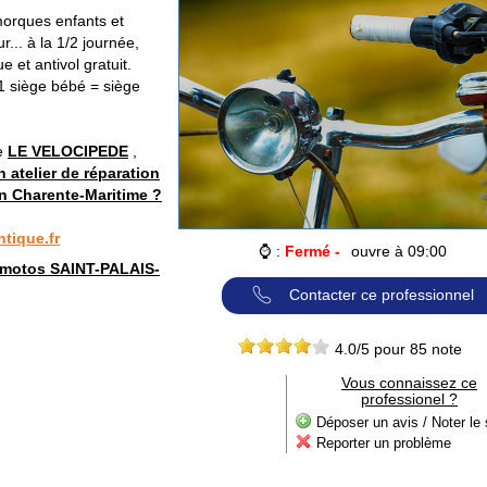
morques enfants et
... à la 1/2 journée,
 et antivol gratuit.
+ 1 siège bébé = siège
te
LE VELOCIPEDE
,
 atelier de réparation
en Charente-Maritime ?
tique.fr
⌚ :
Fermé -
ouvre à 09:00
 motos SAINT-PALAIS-
Contacter ce professionnel
4.0
/5 pour
85
note
Vous connaissez ce
professionel ?
Déposer un avis / Noter le 
Reporter un problème