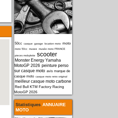
moto
50cc
casque
garage
location moto
moto 50cc
musee
musée moto FRANCE
scooter
pieces mobylette
Monster Energy Yamaha
MotoGP 2026
peinture perso
sur casque moto
avis marque de
casque moto
casque moto retro original
meilleur casque moto carbone
Red Bull KTM Factory Racing
MotoGP 2026
Statistiques
ANNUAIRE
MOTO