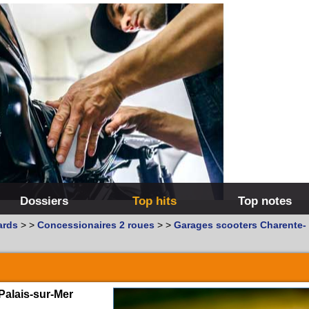
Dossiers
Top hits
Top notes
ards
>
>
Concessionaires 2 roues
>
>
Garages scooters Charente-
-Palais-sur-Mer