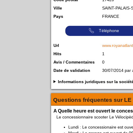
Ville
SAINT-PALAIS
Pays
FRANCE
Téléphone
Url
www.royanatlant
Hits
1
Avis / Commentaires
0
Date de validation
30/07/2014 par
Informations juridiques sur la soc
Questions fréquentes sur
LE
A Quelle heure est ouvert le conce
Le concessionnaire scooter Le Vélocipè
Lundi : Le concessionaire est ouv