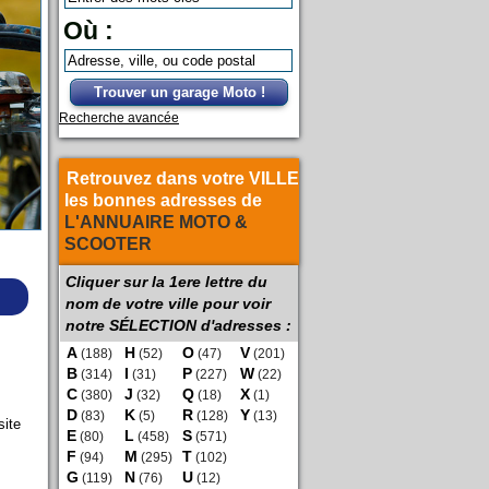
Où :
Trouver un garage Moto !
Recherche avancée
Retrouvez dans votre VILLE
les bonnes adresses de
L'ANNUAIRE MOTO &
SCOOTER
Cliquer sur la 1ere lettre du
nom de votre ville pour voir
notre SÉLECTION d'adresses :
A
H
O
V
(188)
(52)
(47)
(201)
B
I
P
W
(314)
(31)
(227)
(22)
C
J
Q
X
(380)
(32)
(18)
(1)
D
K
R
Y
(83)
(5)
(128)
(13)
site
E
L
S
(80)
(458)
(571)
F
M
T
(94)
(295)
(102)
G
N
U
(119)
(76)
(12)