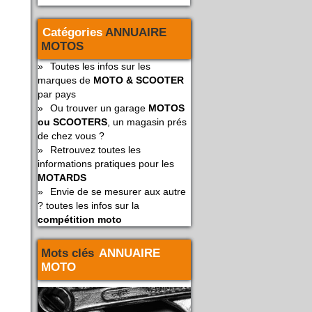
Catégories
ANNUAIRE
MOTOS
»
Toutes les infos sur les
marques de
MOTO & SCOOTER
par pays
»
Ou trouver un garage
MOTOS
ou SCOOTERS
, un magasin prés
de chez vous ?
»
Retrouvez toutes les
informations pratiques pour les
MOTARDS
»
Envie de se mesurer aux autre
? toutes les infos sur la
compétition moto
Mots clés
ANNUAIRE
MOTO