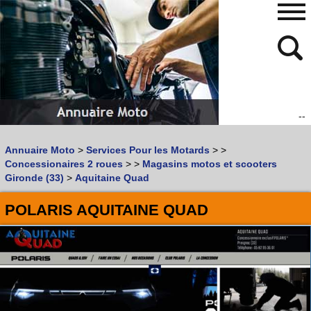
--
480
768
Annuaire Moto
>
Services Pour les Motards
>
>
Vous recherchez un garage
MOTO
ou
SCOOTER
?
Concessionaires 2 roues
>
>
Magasins motos et scooters
Quoi :
Gironde (33)
>
Aquitaine Quad
Recherche avancée
POLARIS AQUITAINE QUAD
Où :
Trouver un garage Moto !
Retrouvez dans votre VILLE
les bonnes adresses de
L'ANNUAIRE MOTO & SCOOTER