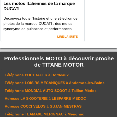
Les motos Italiennes de la marque
DUCATI
Découvrez toute l'histoire et une sélection de
photos de la marque DUCATI , des motos
synonyme de puissance et performances ...
LIRE LA SUITE
Professionnels MOTO à découvrir proche
de
TITANE MOTOR
Téléphone
POLYRACER
à Bordeaux
Téléphone
LOISIRS MÉCANIQUES
à Andernos-les-Bains
Téléphone
MONDIAL AUTO SCOOT
à Taillan-Médoc
Adresse
LA SKOOTERIE
à LESPARRE-MEDOC
Adresse
COCCI VELOS
à GUJAN-MESTRAS
Téléphone
TEAMAXE MÉRIGNAC
à Mérignac