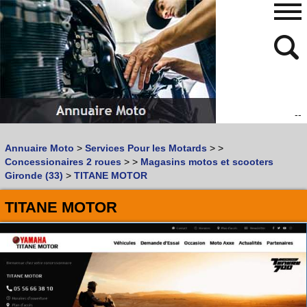
--
480
768
Annuaire Moto
>
Services Pour les Motards
>
>
Vous recherchez un garage
MOTO
ou
SCOOTER
?
Concessionaires 2 roues
>
>
Magasins motos et scooters
Quoi :
Gironde (33)
>
TITANE MOTOR
Recherche avancée
TITANE MOTOR
Où :
Trouver un garage Moto !
Retrouvez dans votre VILLE
les bonnes adresses de
L'ANNUAIRE MOTO & SCOOTER