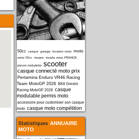
moto
50cc
casque
garage
location moto
moto 50cc
musee
musée moto FRANCE
scooter
pieces mobylette
casque connecté moto prix
Pertamina Enduro VR46 Racing
Team MotoGP 2026
BK8 Gresini
casque
Racing MotoGP 2026
modulable permis moto
accessoire pour customiser son casque
casque moto compétition
moto
Statistiques
ANNUAIRE
MOTO