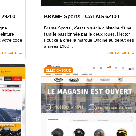
 29260
BRAME Sports - CALAIS 62100
igne
Brame Sports , c'est un siècle d'histoire d'une
peinture
famille passionnée par le deux roues. Hector
z votre code
Foucke a créé la marque Ondine au début des
années 1900...
E LA SUITE
LIRE LA SUITE
ELMO CASQUE