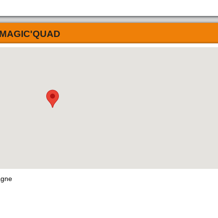
MAGIC'QUAD
agne