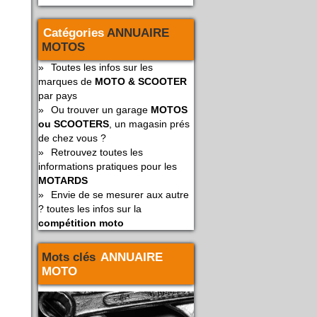
Catégories
ANNUAIRE
MOTOS
»
Toutes les infos sur les
marques de
MOTO & SCOOTER
par pays
»
Ou trouver un garage
MOTOS
ou SCOOTERS
, un magasin prés
de chez vous ?
»
Retrouvez toutes les
informations pratiques pour les
MOTARDS
»
Envie de se mesurer aux autre
? toutes les infos sur la
compétition moto
Mots clés
ANNUAIRE
MOTO