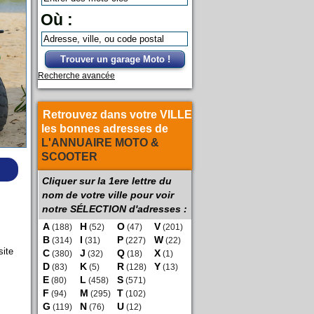
Où :
Trouver un garage Moto !
Recherche avancée
Retrouvez dans votre VILLE
les bonnes adresses de
L'ANNUAIRE MOTO &
SCOOTER
Cliquer sur la 1ere lettre du
nom de votre ville pour voir
notre SÉLECTION d'adresses :
A
H
O
V
(188)
(52)
(47)
(201)
B
I
P
W
(314)
(31)
(227)
(22)
site
C
J
Q
X
(380)
(32)
(18)
(1)
D
K
R
Y
(83)
(5)
(128)
(13)
E
L
S
(80)
(458)
(571)
F
M
T
(94)
(295)
(102)
G
N
U
(119)
(76)
(12)