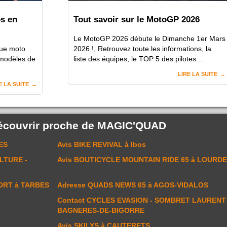
s en
Tout savoir sur le MotoGP 2026
Le MotoGP 2026 débute le Dimanche 1er Mars
que moto
2026 !, Retrouvez toute les informations, la
 modèles de
liste des équipes, le TOP 5 des pilotes …
LIRE LA SUITE
E LA SUITE
écouvrir proche de
MAGIC'QUAD
ES
Avis
BIKE REVIVAL
à Ibos
LTURE -
Avis
BOUTICYCLE MOUNTAIN RIDE 65
à LOURDE
ORT
à TARBES
Adresse
QUADS NEWS 65
à AGOS-VIDALOS
Contact
CYCLES EVASION - SOMBRET LAURENT
BAGNERES-DE-BIGORRE
Avis
SKILYS
à CAUTERETS