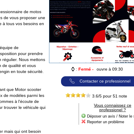
cessionnaire de motos
rs de vous proposer une
 à tous vos besoins en
 équipe de
isposition pour prendre
en régulier. Nous mettons
 de qualité et vous
⌚ :
Fermé -
ouvre à 09:30
engin en toute sécurité.
Contacter ce professionnel
ant que Motor scooter
ix de modèles parmi les
3.6
/5 pour
51
note
ommes à l'écoute de
Vous connaissez ce
r trouver le véhicule qui
professionel ?
Déposer un avis / Noter le 
Reporter un problème
er mais qui ont besoin