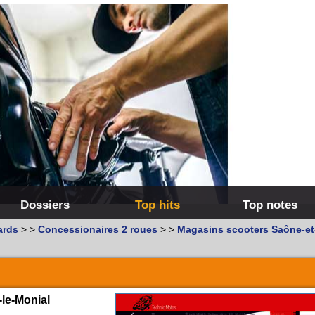
Dossiers
Top hits
Top notes
ards
>
>
Concessionaires 2 roues
>
>
Magasins scooters Saône-et
le-Monial