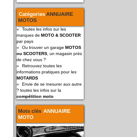
Catégories
ANNUAIRE
MOTOS
»
Toutes les infos sur les
marques de
MOTO & SCOOTER
par pays
»
Ou trouver un garage
MOTOS
ou SCOOTERS
, un magasin prés
de chez vous ?
»
Retrouvez toutes les
informations pratiques pour les
MOTARDS
»
Envie de se mesurer aux autre
? toutes les infos sur la
compétition moto
Mots clés
ANNUAIRE
MOTO