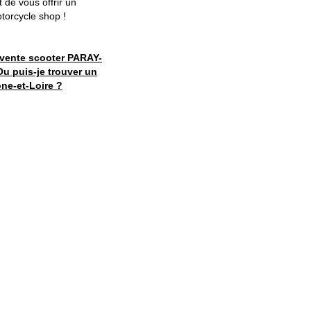
 de vous offrir un
otorcycle shop !
vente scooter PARAY-
Ou puis-je trouver un
ne-et-Loire ?