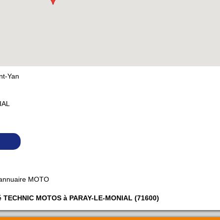
nt-Yan
IAL
 annuaire MOTO
iété TECHNIC MOTOS à PARAY-LE-MONIAL (71600)