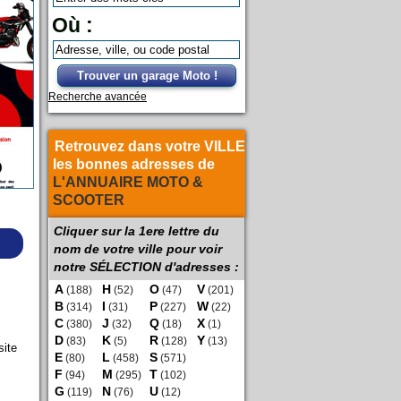
Où :
Trouver un garage Moto !
Recherche avancée
Retrouvez dans votre VILLE
les bonnes adresses de
L'ANNUAIRE MOTO &
SCOOTER
Cliquer sur la 1ere lettre du
nom de votre ville pour voir
notre SÉLECTION d'adresses :
A
H
O
V
(188)
(52)
(47)
(201)
B
I
P
W
(314)
(31)
(227)
(22)
C
J
Q
X
(380)
(32)
(18)
(1)
D
K
R
Y
(83)
(5)
(128)
(13)
site
E
L
S
(80)
(458)
(571)
F
M
T
(94)
(295)
(102)
G
N
U
(119)
(76)
(12)