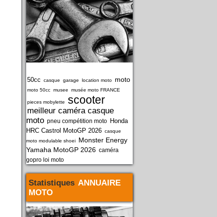
moto
50cc
casque
garage
location moto
moto 50cc
musee
musée moto FRANCE
scooter
pieces mobylette
meilleur caméra casque
moto
Honda
pneu compétition moto
HRC Castrol MotoGP 2026
casque
Monster Energy
moto modulable shoei
Yamaha MotoGP 2026
caméra
gopro loi moto
Statistiques
ANNUAIRE
MOTO