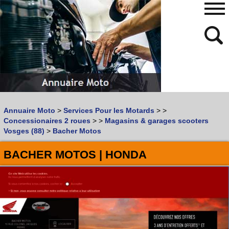
480
768
Annuaire Moto
>
Services Pour les Motards
>
>
Vous recherchez un garage
MOTO
ou
SCOOTER
?
Concessionaires 2 roues
>
>
Magasins & garages scooters
Quoi :
Vosges (88)
>
Bacher Motos
Recherche avancée
BACHER MOTOS | HONDA
Où :
Trouver un garage Moto !
Retrouvez dans votre VILLE
les bonnes adresses de
L'ANNUAIRE MOTO & SCOOTER