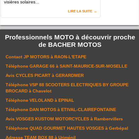
visières solaires...
LIRE LA SUITE
Professionnels MOTO à découvrir proche
de
BACHER MOTOS
Contact
JP MOTORS
à RAON-L'ETAPE
Téléphone
GARAGE 66
à SAINT-MAURICE-SUR-MOSELLE
Avis
CYCLES PICART
à GERARDMER
Téléphone
VSP 88 SCOOTERS ELECTRIQUES BY GROUPE
BROCARD
à Chavelot
Téléphone
VELOLAND
à EPINAL
Téléphone
DAN MOTOS
à ETIVAL-CLAIREFONTAINE
Avis
VOSGES KUSTOM MOTORCYCLES
à Rambervillers
Téléphone
QUAD GOURMET HAUTES VOSGES
à Gerbépal
Adresse
TEAM BOX 88
à Uriménil