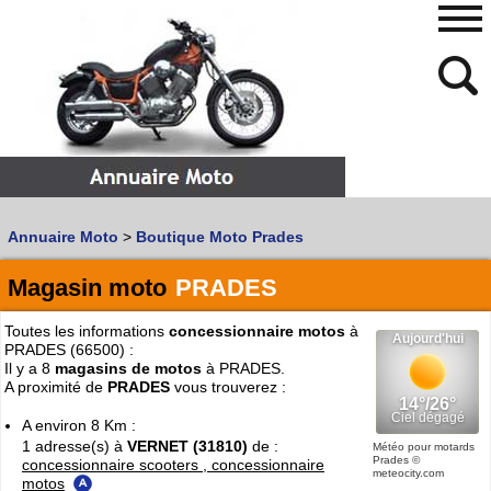
480
768
Annuaire Moto
>
Boutique Moto Prades
Vous recherchez un garage
MOTO
ou
SCOOTER
?
Quoi :
Magasin moto
PRADES
Recherche avancée
Toutes les informations
concessionnaire motos
à
Où :
PRADES (66500) :
Il y a 8
magasins de motos
à PRADES.
Trouver un garage Moto !
A proximité de
PRADES
vous trouverez :
A environ 8 Km :
1 adresse(s) à
VERNET (31810)
de :
Retrouvez dans votre VILLE
Météo pour motards
Prades
©
concessionnaire scooters , concessionnaire
les bonnes adresses de
L'ANNUAIRE MOTO & SCOOTER
meteocity.com
motos