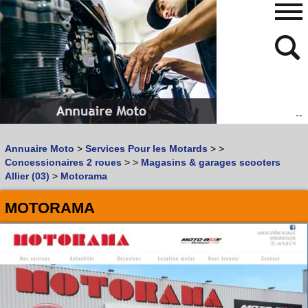
--
480
768
Annuaire Moto
>
Services Pour les Motards
>
>
Vous recherchez un garage
MOTO
ou
SCOOTER
?
Concessionaires 2 roues
>
>
Magasins & garages scooters
Quoi :
Allier (03)
>
Motorama
Recherche avancée
MOTORAMA
Où :
Trouver un garage Moto !
Retrouvez dans votre VILLE
les bonnes adresses de
L'ANNUAIRE MOTO & SCOOTER