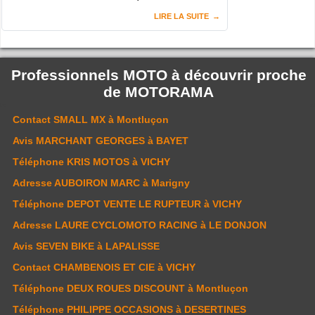
LIRE LA SUITE
Professionnels MOTO à découvrir proche
de
MOTORAMA
Contact
SMALL MX
à Montluçon
Avis
MARCHANT GEORGES
à BAYET
Téléphone
KRIS MOTOS
à VICHY
Adresse
AUBOIRON MARC
à Marigny
Téléphone
DEPOT VENTE LE RUPTEUR
à VICHY
Adresse
LAURE CYCLOMOTO RACING
à LE DONJON
Avis
SEVEN BIKE
à LAPALISSE
Contact
CHAMBENOIS ET CIE
à VICHY
Téléphone
DEUX ROUES DISCOUNT
à Montluçon
Téléphone
PHILIPPE OCCASIONS
à DESERTINES